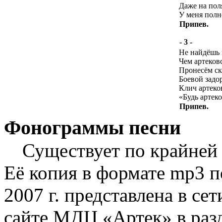
Даже на пол
У меня полн
Припев.
- 3 -
Не найдёшь 
Чем артеков
Пронесём ск
Боевой задо
Клич артеко
«Будь артеко
Припев.
Фонограммы песни
Существует по крайней
Её копия в формате mp3 п
2007 г. представлена в с
сайте МДЦ «Артек» в разд