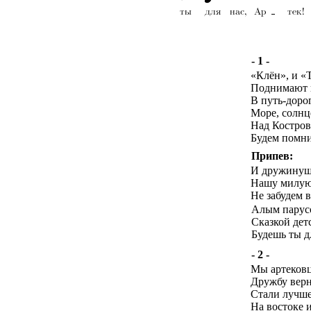
- 1 -
«Клён», и «
Поднимают 
В путь-дорог
Море, солнц
Над Костров
Будем помни
Припев:
И дружинуш
Нашу милую
Не забудем в
Алым парус
Сказкой дет
Будешь ты д
- 2 -
Мы артековц
Дружбу верн
Стали лучше
На востоке и