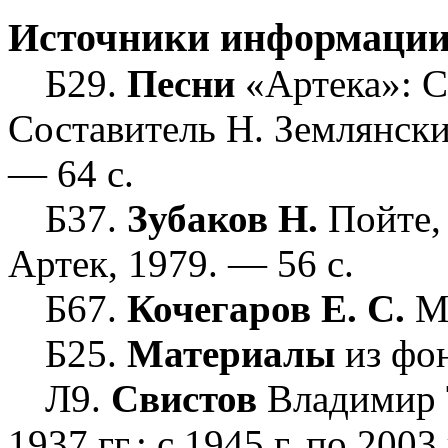
Источники информаци
Б29.
Песни
«Артека»: С
Составитель Н. Землянск
— 64 с.
Б37.
Зубаков Н.
Пойте,
Артек, 1979. — 56 с.
Б67.
Кочегаров Е. С.
Ма
Б25.
Материалы
из фон
Л9.
Свистов
Владимир Т
1937 гг.; с 1945 г. по 2003