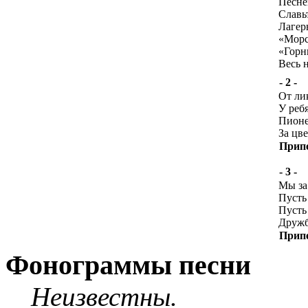
Песне
Славь
Лагер
«Морс
«Горн
Весь 
- 2 -
От ли
У ребя
Пионе
За цв
Прип
- 3 -
Мы за
Пусть 
Пусть
Дружба
Прип
Фонограммы песни
Неизвестны.