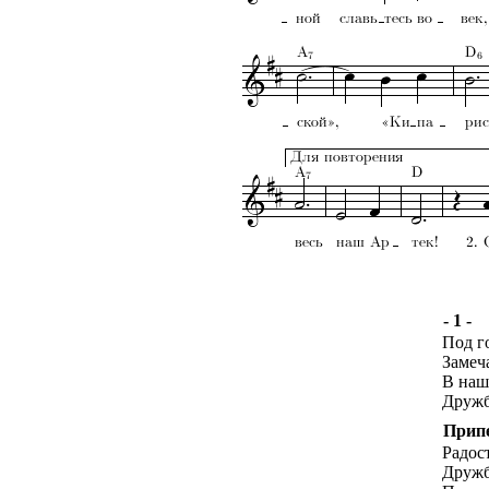
- 1 -
Под г
Замеч
В наш
Дружба
Прип
Радос
Дружб