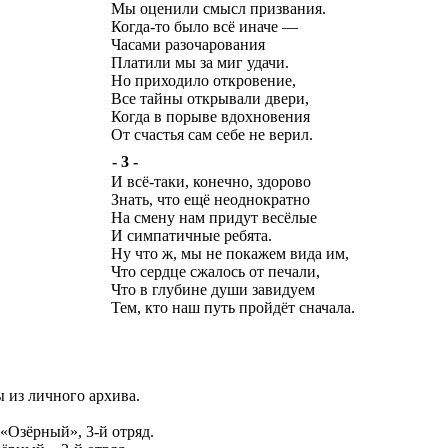
Мы оценили смысл призвания.
Когда-то было всё иначе —
Часами разочарования
Платили мы за миг удачи.
Но приходило откровение,
Все тайны открывали двери,
Когда в порыве вдохновения
От счастья сам себе не верил.
- 3 -
И всё-таки, конечно, здорово
Знать, что ещё неоднократно
На смену нам придут весёлые
И симпатичные ребята.
Ну что ж, мы не покажем вида им,
Что сердце сжалось от печали,
Что в глубине души завидуем
Тем, кто наш путь пройдёт сначала.
 из личного архива.
 «Озёрный», 3-й отряд.