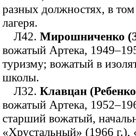
разных должностях, в том
лагеря.
Л42.
Мирошниченко (З
вожатый Артека, 1949–195
туризму; вожатый в изолят
школы.
Л32.
Клавцан (Ребенко
вожатый Артека, 1952–196
старший вожатый, началь
«Хрустальный» (1966 г.),