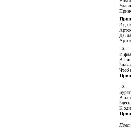
Нам д
Удар
Придё
Прип
Эх, п
Артек
Да, д
Артек
- 2 -
И фла
Взвив
Знако
Чтоб 
Прип
- 3 -
Бурят
В одн
Здесь
К одн
Прип
Повто