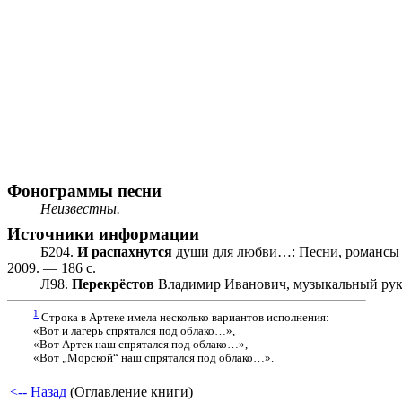
Фонограммы песни
Неизвестны.
Источники информации
Б204.
И распахнутся
души для любви…: Песни, романсы л
2009. — 186 с.
Л98.
Перекрёстов
Владимир Иванович, музыкальный руков
1
Строка в Артеке имела несколько вариантов исполнения:
«Вот и лагерь спрятался под облако…»,
«Вот Артек наш спрятался под облако…»,
«Вот „Морской“ наш спрятался под облако…».
<-- Назад
(Оглавление книги)