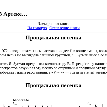
об Артеке…
Электронная книга
На главную
|
Оглавление книги
Прощальная песенка
1972 г. под впечатлением расставания детей в конце смены, когда
бы песня не выглядела слишком грустной, Я. Зугман внёс в её 
ия», Я. Зугман предложил композитору В. Перекрёстову написать
Перекрёстов разучивал эту песню со старшими и средними отряда
изображает плачь расставания, а «У-у-у» — гул двигателей улета
Прощальная песенка