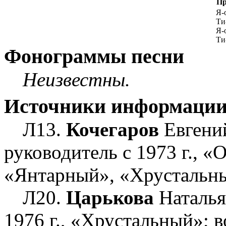
Пр
Я-о
Ти-
Я-о
Ти-
Фонограммы песни
Неизвестны.
Источники информаци
Л13.
Кочегаров
Евгени
руководитель с 1973 г., 
«Янтарный», «Хрустальн
Л20.
Царькова
Наталья
1976 г., «Хрустальный»; в