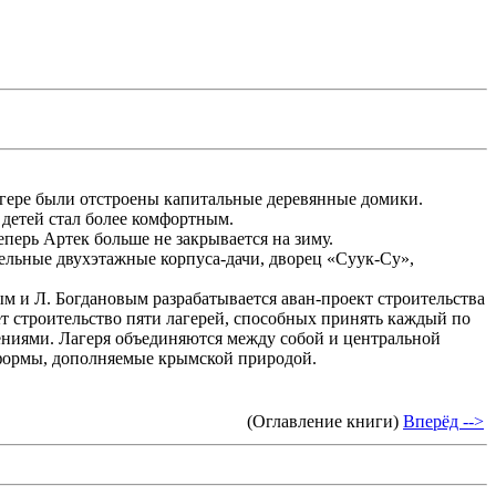
 лагере были отстроены капитальные деревянные домики.
 детей стал более комфортным.
еперь Артек больше не закрывается на зиму.
ельные двухэтажные корпуса-дачи, дворец «Суук-Су»,
ым и Л. Богдановым разрабатывается аван-проект строительства
т строительство пяти лагерей, способных принять каждый по
жениями. Лагеря объединяются между собой и центральной
 формы, дополняемые крымской природой.
(Оглавление книги)
Вперёд -->