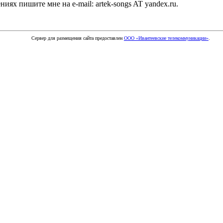
ях пишите мне на e-mail: artek-songs AT yandex.ru.
Сервер для размещения сайта предоставлен
ООО «Ивантеевские телекоммуникации»
.