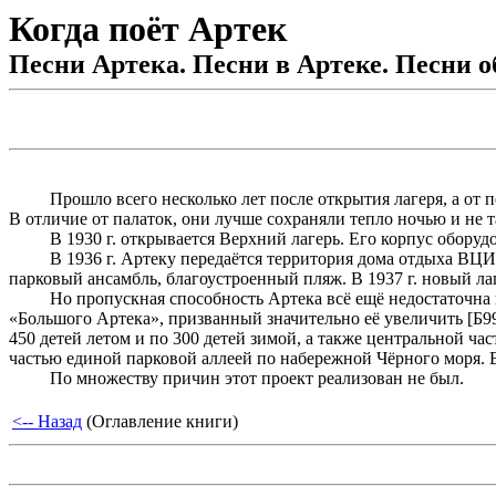
Когда поёт Артек
Песни Артека. Песни в Артеке. Песни 
Прошло всего несколько лет после открытия лагеря, а от
В отличие от палаток, они лучше сохраняли тепло ночью и не
В 1930 г. открывается Верхний лагерь. Его корпус оборуд
В 1936 г. Артеку передаётся территория дома отдыха ВЦ
парковый ансамбль, благоустроенный пляж. В 1937 г. новый л
Но пропускная способность Артека всё ещё недостаточна 
«Большого Артека», призванный значительно её увеличить [Б9
450 детей летом и по 300 детей зимой, а также центральной ч
частью единой парковой аллеей по набережной Чёрного моря.
По множеству причин этот проект реализован не был.
<-- Назад
(Оглавление книги)