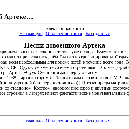
об Артеке…
Электронная книга
На главную
|
Оглавление книги
|
База данных
Песни довоенного Артека
 первоначальных палаток не осталось уже и следа. Вместо них в
 так сильно прогревались днём. Были электрифицированы. Отдых
ован всем необходимым для приёма детей в течение всего года. Т
ИК СССР «Суук-Су» вместе со всеми строениями. Это комфортаб
агерь Артека «Суук-Су» принимает первую смену.
и к 1938 г. архитектором И. Леонидовым в соавторстве с М. Чал
9(по внутренней базе первоисточников)]. Проект предусматривае
асти со стадионом, Костром, дворцом пионеров и другими соору
 Все строения в лагерях имеют фантастические монументальные
На главную
|
Оглавление книги
|
База данных