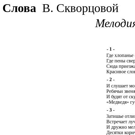
Слова
В. Скворцовой
Мелодия
- 1 -
Где хлопанье
Где пены све
Сюда приезжа
Красивое сло
- 2 -
И слушает мор
Ребячьи звеня
И будят от с
«Медведя» гу
- 3 -
Затишье отли
Встречает лу
И дружно мел
Десятки кори