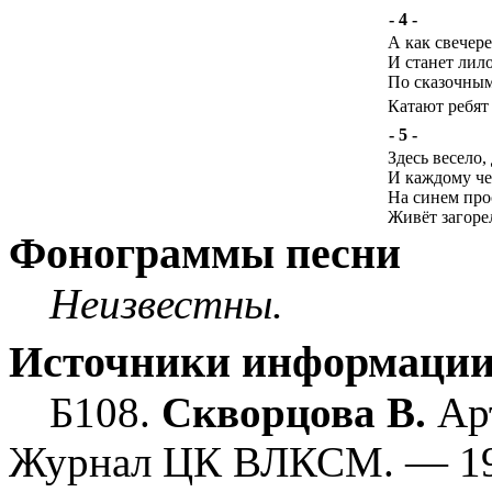
- 4 -
А как свечере
И станет лило
По сказочным
Катают ребят 
- 5 -
Здесь весело,
И каждому че
На синем про
Живёт загоре
Фонограммы песни
Неизвестны.
Источники информаци
Б108.
Скворцова В.
Арт
Журнал ЦК ВЛКСМ. — 193